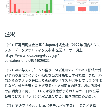
注釈
（*1）IT専門調査会社 IDC Japan株式会社「2022年 国内AIシス
テム／データアナリティクス市場 企業ユーザー調査」
https://www.idc.com/getdoc.jsp?
containerId=prJPJ49020822
（*2）AIに与えるデータの偏り、AIを適用するビジネス領域や外
部環境の変化等により不適切な出力結果を出す可能性、また、外
部からのアタック等により誤認識や誤学習が発生してしまう可能
性など、AIを活用する上で配慮すべきAI固有の問題。AIの信頼性
や説明責任に関して、EUでは規制案が示されたほか、日本企業
各社ではガイドライン策定が進むなど、世界的に関心が高い。
（*3）英語で「Model bias（モデルバイアス）」のことを指