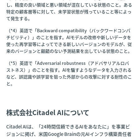
し、精度の良い領域と悪い領域が混在している状態のこと。ある
特定の顧客層等に対して、未学習状態が残っていること等によっ
て発生する。
（*4）英語で「Backward compatibility（バックワードコンパ
チビリティ）」のことを指す。AIモデルの改修や新しいデータを
使った再学習等によってできる新しいバージョンのモデルが、従
来のバージョンと齟齬のない予測結果を出している状態のこと。
（*5）英語で「Adversarial robustness（アドバサリアルロバ
ストネス）」のことを指す。AIを騙すようなデータを入力される
など、誤認識や誤学習を狙った外部からの攻撃に対する耐性のこ
と。
株式会社Citadel AIについて
Citadel AIは、「24時間信頼できるAIをあなたに」を事業ビ
ジョンに掲げ、米国Google Brainの元AIインフラ構築責任者