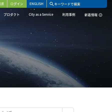
請求
ログイン
ENGLISH
search
プロダクト
City as a Service
利用事例
新着情報
expand_circle_down