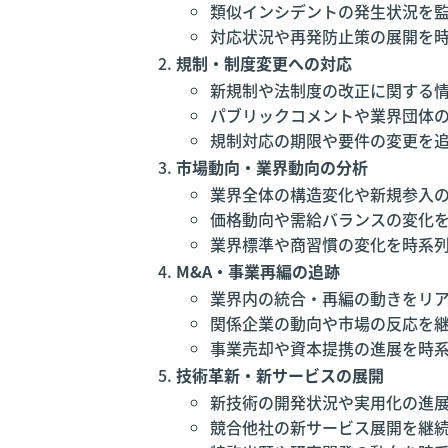
類似インシデントの発生状況を
対応状況や再発防止策の展開を
規制・制度変更への対応
新規制や法制度の改正に関する
パブリックコメントや業界団体
規制対応の期限や要件の変更を
市場動向・業界動向の分析
業界全体の構造変化や新規参入
価格動向や需給バランスの変化
業界標準や商習慣の変化を時系
M&A・事業再編の追跡
業界内の統合・再編の動きをリ
関係企業の動向や市場の反応を
事業売却や資本提携の進展を時
技術革新・新サービスの展開
新技術の開発状況や実用化の進
競合他社の新サービス展開を継