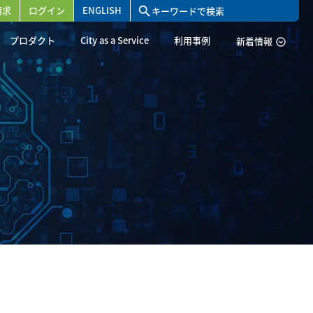
請求
ログイン
ENGLISH
search
プロダクト
City as a Service
利用事例
新着情報
expand_circle_down