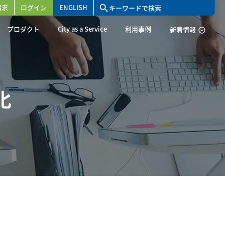
請求
ログイン
ENGLISH
search
プロダクト
City as a Service
利用事例
新着情報
expand_circle_down
化