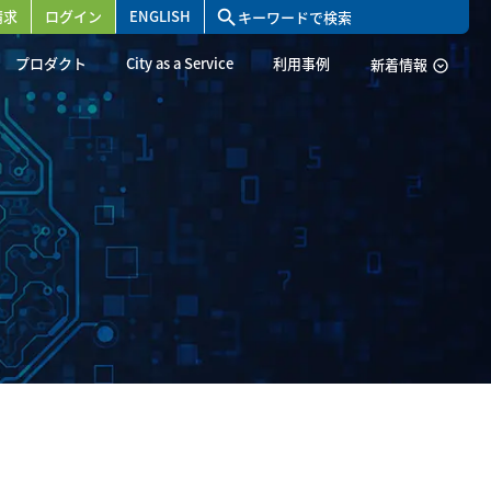
請求
ログイン
ENGLISH
search
プロダクト
City as a Service
利用事例
新着情報
expand_circle_down