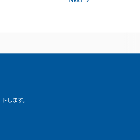
NEXT
keyboard_arrow_right
ートします。