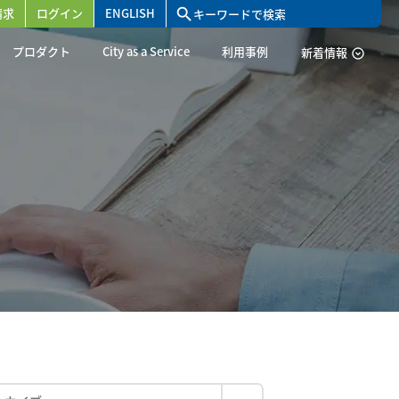
請求
ログイン
ENGLISH
search
プロダクト
City as a Service
利用事例
新着情報
expand_circle_down