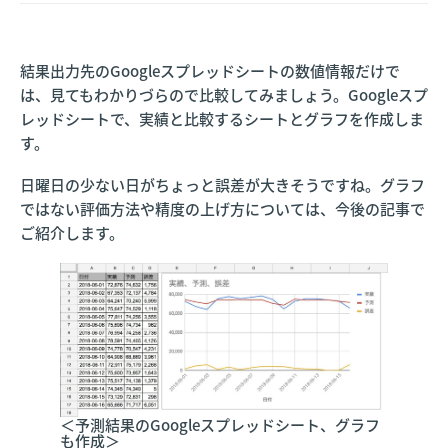
結果出力先のGoogleスプレッドシートの数値情報だけで
は、見てもわかりづらので比較してみましょう。Googleスプ
レッドシートで、実績と比較するシートとグラフを作成しま
す。
日曜日の少ない日がちょっと誤差が大きそうですね。グラフ
ではない評価方法や精度の上げ方については、今後の記事で
ご紹介します。
＜予測結果のGoogleスプレッドシート、グラフ
も作成＞