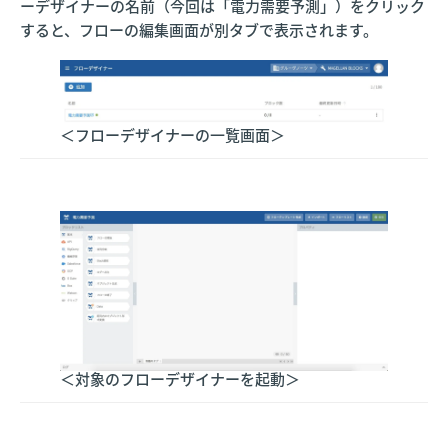
ーデザイナーの名前（今回は「電力需要予測」）をクリック
すると、フローの編集画面が別タブで表示されます。
＜フローデザイナーの一覧画面＞
＜対象のフローデザイナーを起動＞