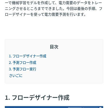
ーで機械学習モデルを作成して、電力需要のデータをトレー
ニングさせるところまでできました。今回は最後の手順、フ
ローデザイナーを使って電力需要予測を行います。
目次
1. フローデザイナー作成
2. 予測フロー作成
3. 予測フロー実行
さいごに
1. フローデザイナー作成