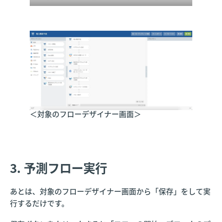
＜対象のフローデザイナー画面＞
3. 予測フロー実行
あとは、対象のフローデザイナー画面から「保存」をして実
行するだけです。