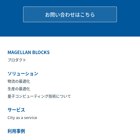
お問い合わせはこちら
MAGELLAN BLOCKS
プロダクト
ソリューション
物流の最適化
生産の最適化
量子コンピューティング技術について
サービス
City as a service
利用事例