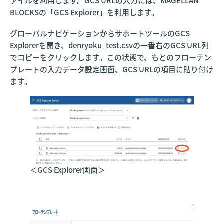
ァイルを利用します。GCS URLの入力には、MAGELLAN
BLOCKSの「GCS Explorer」を利用します。
グローバルナビゲーションからサポートツールのGCS
Explorerを開き、denryoku_test.csvの一番右のGCS URL列
でコピーをクリックします。この状態で、もとのフローテン
プレートの入力データ設定画面、GCS URLの項目に貼り付け
ます。
＜GCS Explorer画面＞